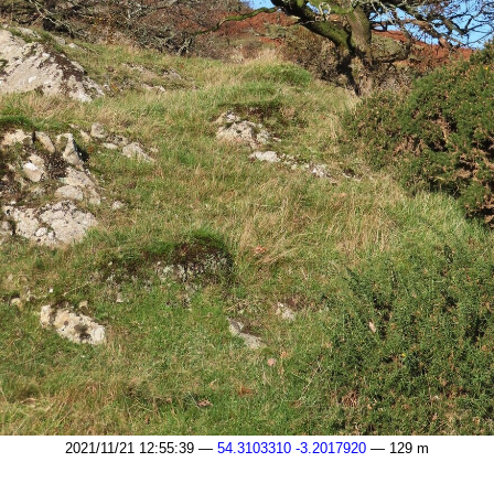
2021/11/21 12:55:39 —
54.3103310 -3.2017920
— 129 m