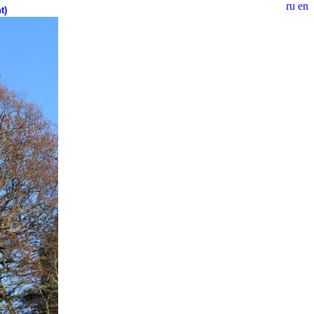
ru
en
t)