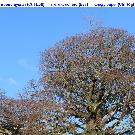
предыдущая (Ctrl-Left)
к оглавлению (Esc)
следующая (Ctrl-Righ