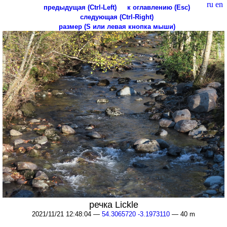
ru
en
предыдущая (Ctrl-Left)
к оглавлению (Esc)
следующая (Ctrl-Right)
размер (S или левая кнопка мыши)
речка Lickle
2021/11/21 12:48:04 —
54.3065720 -3.1973110
— 40 m