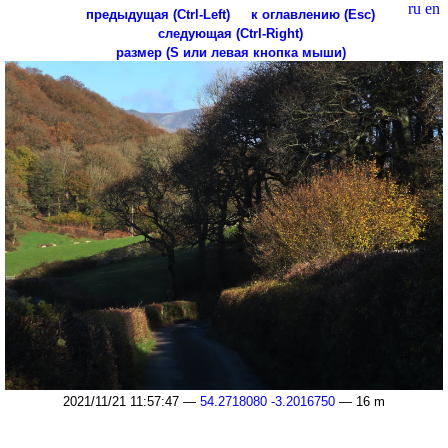
ru
en
предыдущая (Ctrl-Left)
к оглавлению (Esc)
следующая (Ctrl-Right)
размер (S или левая кнопка мыши)
2021/11/21 11:57:47 —
54.2718080 -3.2016750
— 16 m