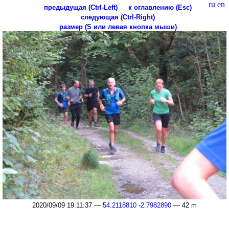
ru
en
предыдущая (Ctrl-Left)
к оглавлению (Esc)
следующая (Ctrl-Right)
размер (S или левая кнопка мыши)
2020/09/09 19:11:37 —
54.2118810 -2.7982890
— 42 m