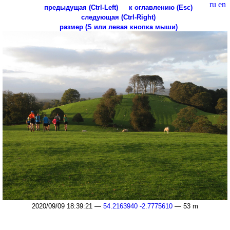
ru
en
предыдущая (Ctrl-Left)
к оглавлению (Esc)
следующая (Ctrl-Right)
размер (S или левая кнопка мыши)
2020/09/09 18:39:21 —
54.2163940 -2.7775610
— 53 m