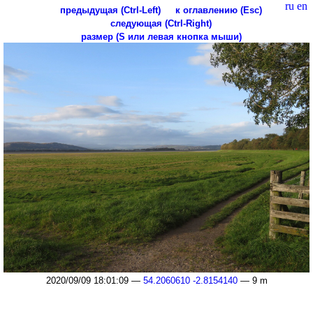
ru
en
предыдущая (Ctrl-Left)
к оглавлению (Esc)
следующая (Ctrl-Right)
размер (S или левая кнопка мыши)
2020/09/09 18:01:09 —
54.2060610 -2.8154140
— 9 m