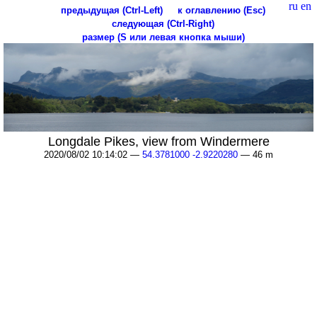
ru
en
предыдущая (Ctrl-Left)
к оглавлению (Esc)
следующая (Ctrl-Right)
размер (S или левая кнопка мыши)
Longdale Pikes, view from Windermere
2020/08/02 10:14:02 —
54.3781000 -2.9220280
— 46 m