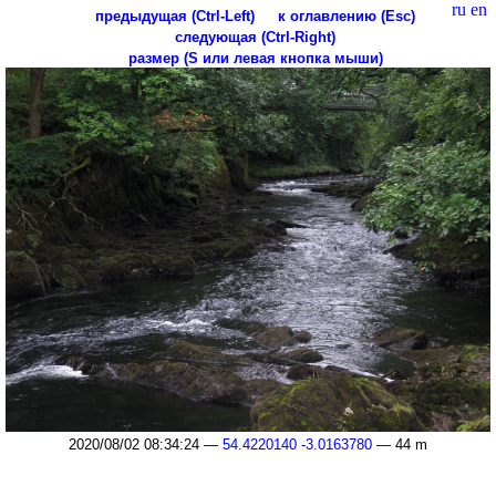
ru
en
предыдущая (Ctrl-Left)
к оглавлению (Esc)
следующая (Ctrl-Right)
размер (S или левая кнопка мыши)
2020/08/02 08:34:24 —
54.4220140 -3.0163780
— 44 m