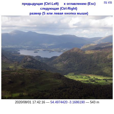
ru
en
предыдущая (Ctrl-Left)
к оглавлению (Esc)
следующая (Ctrl-Right)
размер (S или левая кнопка мыши)
2020/08/01 17:42:16 —
54.4974420 -3.1686190
— 543 m