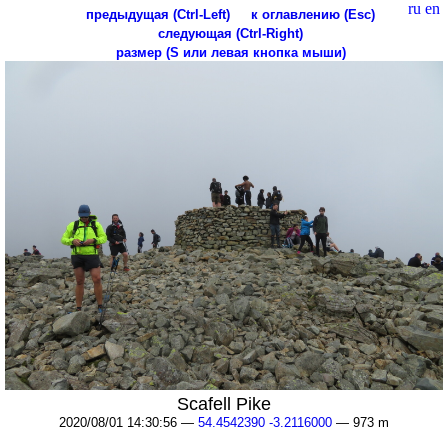
ru
en
предыдущая (Ctrl-Left)
к оглавлению (Esc)
следующая (Ctrl-Right)
размер (S или левая кнопка мыши)
Scafell Pike
2020/08/01 14:30:56 —
54.4542390 -3.2116000
— 973 m