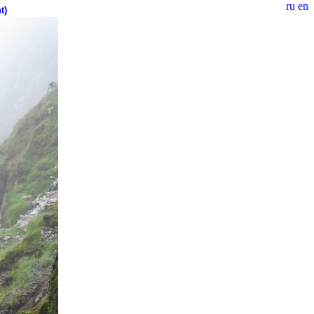
ru
en
t)