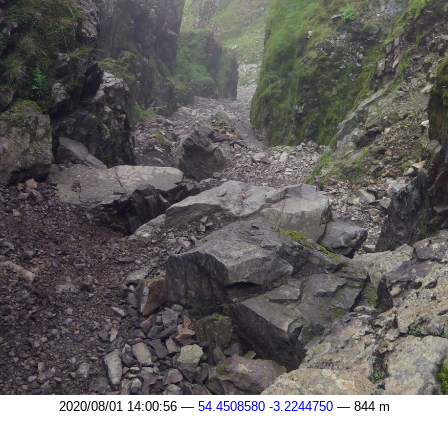
2020/08/01 14:00:56 —
54.4508580 -3.2244750
— 844 m