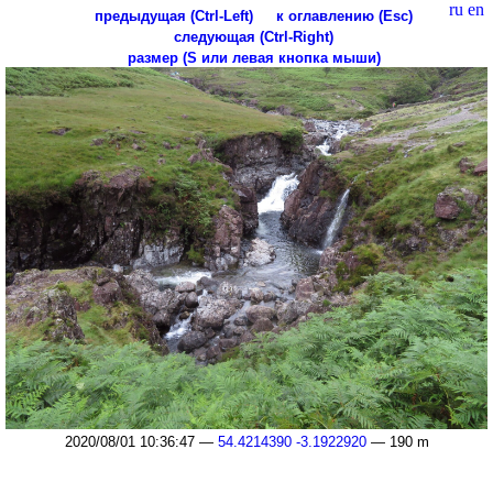
ru
en
предыдущая (Ctrl-Left)
к оглавлению (Esc)
следующая (Ctrl-Right)
размер (S или левая кнопка мыши)
2020/08/01 10:36:47 —
54.4214390 -3.1922920
— 190 m