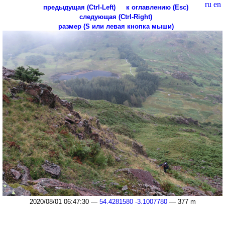
ru
en
предыдущая (Ctrl-Left)
к оглавлению (Esc)
следующая (Ctrl-Right)
размер (S или левая кнопка мыши)
2020/08/01 06:47:30 —
54.4281580 -3.1007780
— 377 m