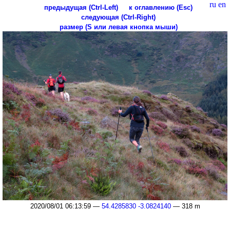
ru
en
предыдущая (Ctrl-Left)
к оглавлению (Esc)
следующая (Ctrl-Right)
размер (S или левая кнопка мыши)
2020/08/01 06:13:59 —
54.4285830 -3.0824140
— 318 m