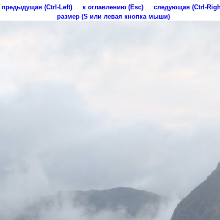
предыдущая (Ctrl-Left)
к оглавлению (Esc)
следующая (Ctrl-Righ
размер (S или левая кнопка мыши)