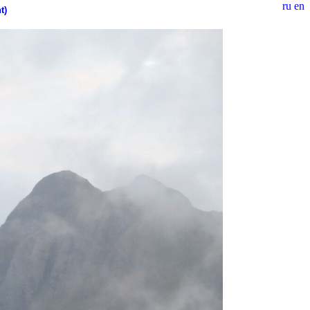
ru
en
t)