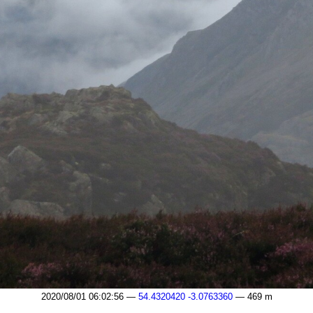
2020/08/01 06:02:56 —
54.4320420 -3.0763360
— 469 m