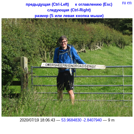
ru
en
предыдущая (Ctrl-Left)
к оглавлению (Esc)
следующая (Ctrl-Right)
размер (S или левая кнопка мыши)
2020/07/19 18:06:43 —
53.9684830 -2.8407940
— 9 m