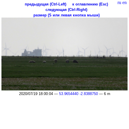
ru
en
предыдущая (Ctrl-Left)
к оглавлению (Esc)
следующая (Ctrl-Right)
размер (S или левая кнопка мыши)
2020/07/19 18:00:04 —
53.9654440 -2.8388750
— 6 m