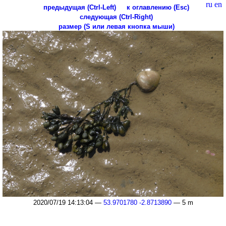
ru
en
предыдущая (Ctrl-Left)
к оглавлению (Esc)
следующая (Ctrl-Right)
размер (S или левая кнопка мыши)
2020/07/19 14:13:04 —
53.9701780 -2.8713890
— 5 m