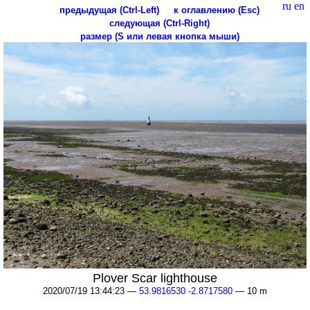
ru
en
предыдущая (Ctrl-Left)
к оглавлению (Esc)
следующая (Ctrl-Right)
размер (S или левая кнопка мыши)
Plover Scar lighthouse
2020/07/19 13:44:23 —
53.9816530 -2.8717580
— 10 m