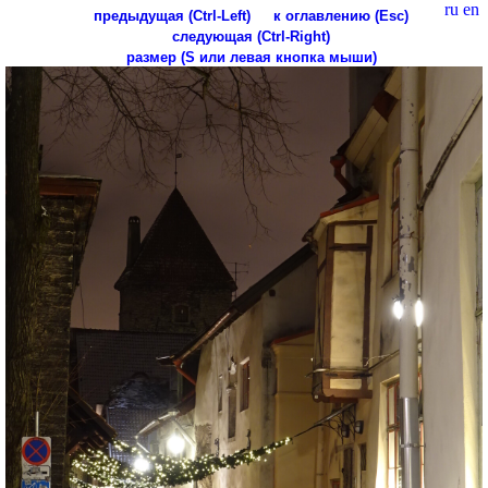
ru
en
предыдущая (Ctrl-Left)
к оглавлению (Esc)
следующая (Ctrl-Right)
размер (S или левая кнопка мыши)