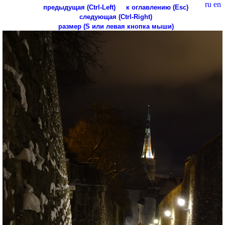
ru
en
предыдущая (Ctrl-Left)
к оглавлению (Esc)
следующая (Ctrl-Right)
размер (S или левая кнопка мыши)