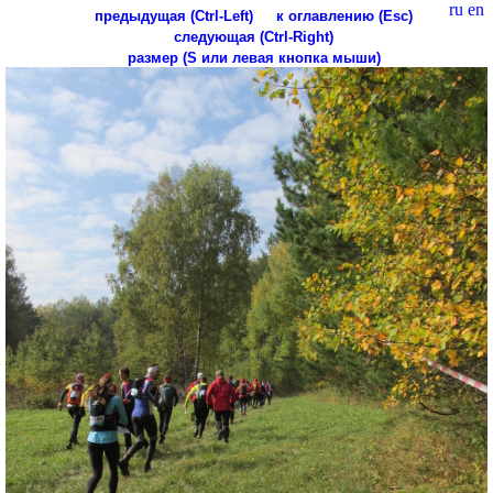
ru
en
предыдущая (Ctrl-Left)
к оглавлению (Esc)
следующая (Ctrl-Right)
размер (S или левая кнопка мыши)