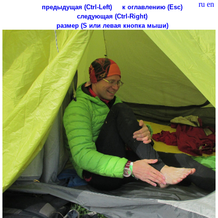
ru
en
предыдущая (Ctrl-Left)
к оглавлению (Esc)
следующая (Ctrl-Right)
размер (S или левая кнопка мыши)