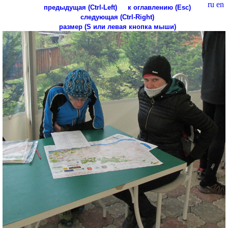
ru
en
предыдущая (Ctrl-Left)
к оглавлению (Esc)
следующая (Ctrl-Right)
размер (S или левая кнопка мыши)