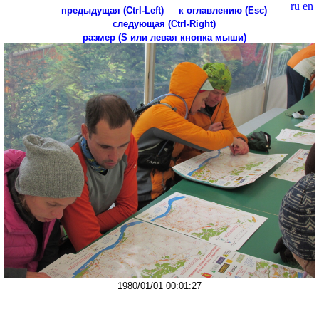
ru
en
предыдущая (Ctrl-Left)
к оглавлению (Esc)
следующая (Ctrl-Right)
размер (S или левая кнопка мыши)
1980/01/01 00:01:27