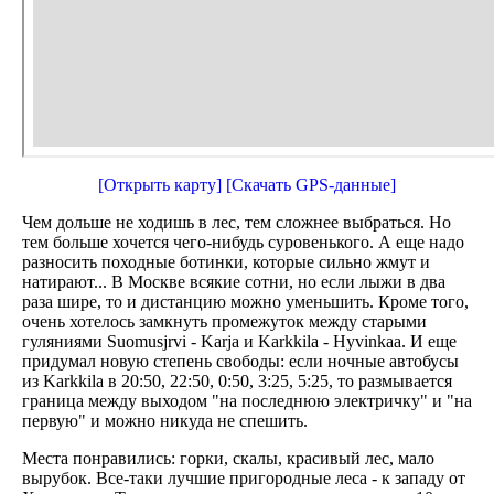
[Открыть карту]
[Скачать GPS-данные]
Чем дольше не ходишь в лес, тем сложнее выбраться. Но
тем больше хочется чего-нибудь суровенького. А еще надо
разносить походные ботинки, которые сильно жмут и
натирают... В Москве всякие сотни, но если лыжи в два
раза шире, то и дистанцию можно уменьшить. Кроме того,
очень хотелось замкнуть промежуток между старыми
гуляниями Suomusjrvi - Karja и Karkkila - Hyvinkaa. И еще
придумал новую степень свободы: если ночные автобусы
из Karkkila в 20:50, 22:50, 0:50, 3:25, 5:25, то размывается
граница между выходом "на последнюю электричку" и "на
первую" и можно никуда не спешить.
Места понравились: горки, скалы, красивый лес, мало
вырубок. Все-таки лучшие пригородные леса - к западу от