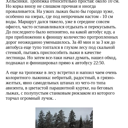
Хельсинки. Тропежка относительно простая: около 10 см.
Но корка внизу не слишком прочная и иногда
проваливается. На узких лыжах было бы гораздо хуже,
особенно на озерах, где под непрочным настом - 10 см
воды. Маршрут дался тяжело, уже в середине совсем
офигел, часто останавливался отдыхать и перекусывать.
До последнего было непонятно, на какой автобус иду, а
при приближении к финишу количество протропленных
дорог неожиданно уменьшилось. За 40 мин и за 3 км до
автобуса еще тупо топтался в глухом лесу под скальной
стенкой, пытаясь приспособить лыжи в качестве
лестницы. Но затем все-таки начал думать, нашел обход,
поднажал и финишировал прямо к автобусу 22:50.
А еще на тропежке в лесу встретил и напоил чаем очень
колоритного лыжника: небритый, радостный, в грязно-
желтых, явно самодельных штанах из чего-то типа
авизента, в цветастой парашютной куртке, на беговых
лыжах, с полупустым станковым рюкзаком из которого
торчал огромный лучок.
.