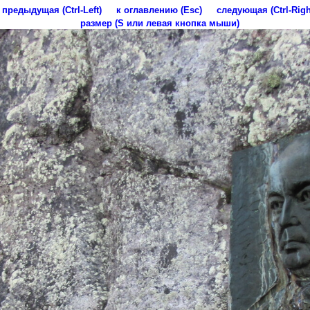
предыдущая (Ctrl-Left)
к оглавлению (Esc)
следующая (Ctrl-Righ
размер (S или левая кнопка мыши)