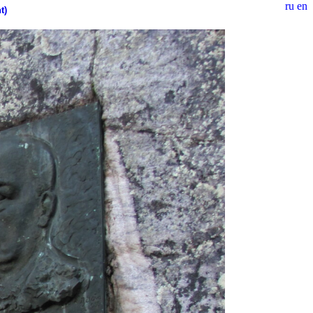
ru
en
t)