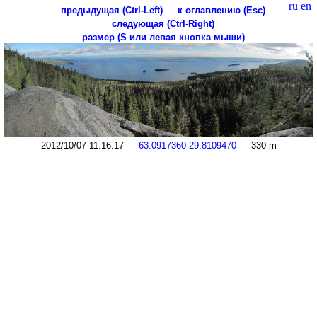
ru
en
предыдущая (Ctrl-Left)
к оглавлению (Esc)
следующая (Ctrl-Right)
размер (S или левая кнопка мыши)
2012/10/07 11:16:17 —
63.0917360 29.8109470
— 330 m