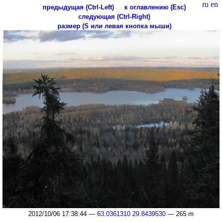
ru
en
предыдущая (Ctrl-Left)
к оглавлению (Esc)
следующая (Ctrl-Right)
размер (S или левая кнопка мыши)
2012/10/06 17:38:44 —
63.0361310 29.8439530
— 265 m