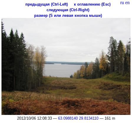
ru
en
предыдущая (Ctrl-Left)
к оглавлению (Esc)
следующая (Ctrl-Right)
размер (S или левая кнопка мыши)
2012/10/06 12:08:33 —
63.0988140 29.8134110
— 161 m