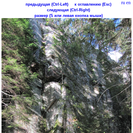
ru
en
предыдущая (Ctrl-Left)
к оглавлению (Esc)
следующая (Ctrl-Right)
размер (S или левая кнопка мыши)