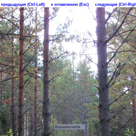
предыдущая (Ctrl-Left)
к оглавлению (Esc)
следующая (Ctrl-Righ