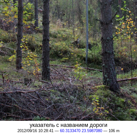
указатель с названием дороги
2012/09/16 10:28:41 —
60.3133470 23.5987080
— 106 m