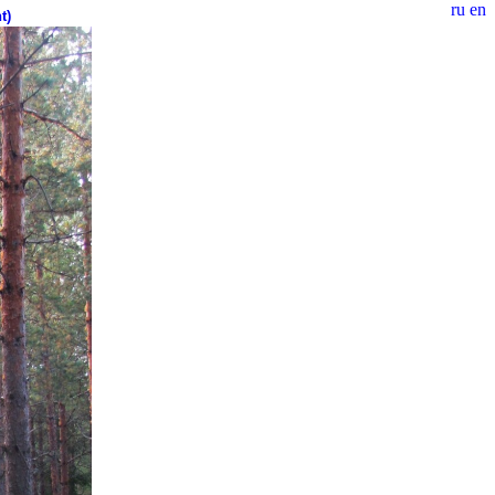
ru
en
t)