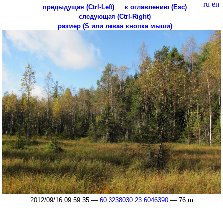
ru
en
предыдущая (Ctrl-Left)
к оглавлению (Esc)
следующая (Ctrl-Right)
размер (S или левая кнопка мыши)
2012/09/16 09:59:35 —
60.3238030 23.6046390
— 76 m