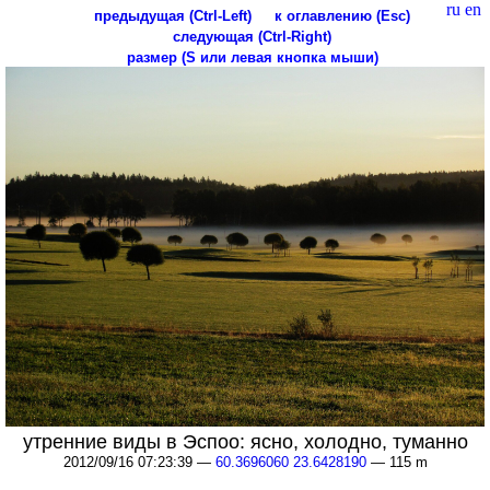
ru
en
предыдущая (Ctrl-Left)
к оглавлению (Esc)
следующая (Ctrl-Right)
размер (S или левая кнопка мыши)
утренние виды в Эспоо: ясно, холодно, туманно
2012/09/16 07:23:39 —
60.3696060 23.6428190
— 115 m