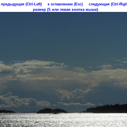
предыдущая (Ctrl-Left)
к оглавлению (Esc)
следующая (Ctrl-Righ
размер (S или левая кнопка мыши)