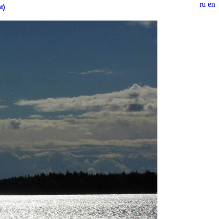
ru
en
t)