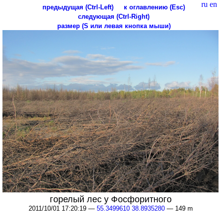
ru
en
предыдущая (Ctrl-Left)
к оглавлению (Esc)
следующая (Ctrl-Right)
размер (S или левая кнопка мыши)
горелый лес у Фосфоритного
2011/10/01 17:20:19 —
55.3499610 38.8935280
— 149 m