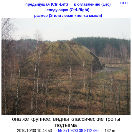
ru
en
предыдущая (Ctrl-Left)
к оглавлению (Esc)
следующая (Ctrl-Right)
размер (S или левая кнопка мыши)
она же крупнее, видны классические тропы
подъема
2010/10/30 10:48:53 —
55.3719390 38.8112780
— 142 m