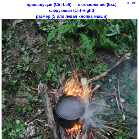
ru
en
предыдущая (Ctrl-Left)
к оглавлению (Esc)
следующая (Ctrl-Right)
размер (S или левая кнопка мыши)