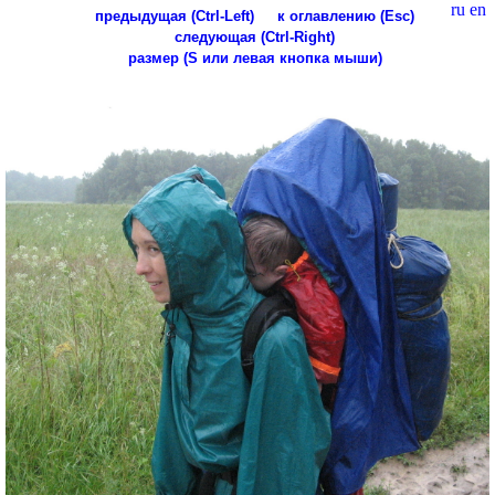
ru
en
предыдущая (Ctrl-Left)
к оглавлению (Esc)
следующая (Ctrl-Right)
размер (S или левая кнопка мыши)