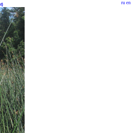
ru
en
t)