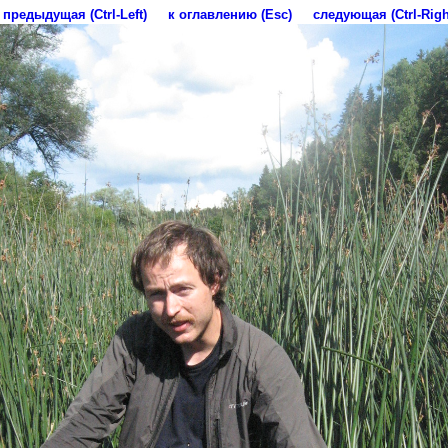
предыдущая (Ctrl-Left)
к оглавлению (Esc)
следующая (Ctrl-Righ