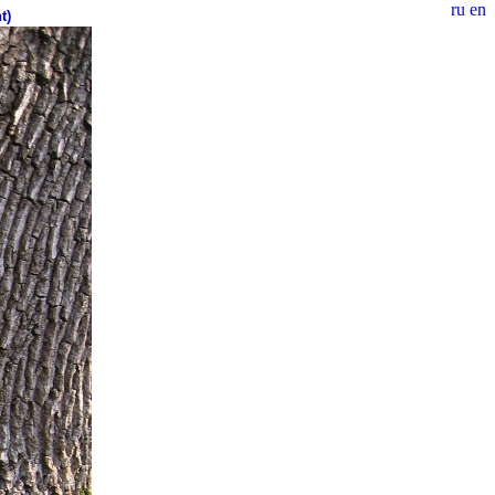
ru
en
t)