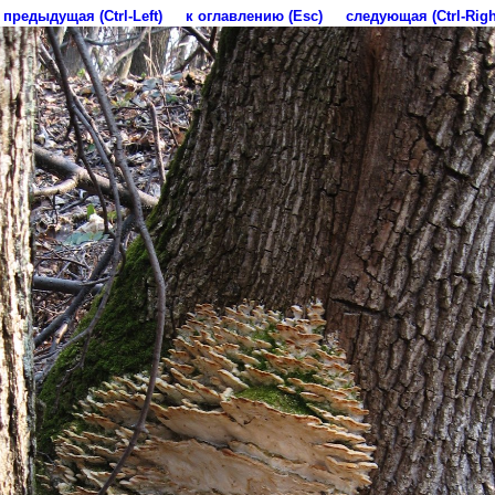
предыдущая (Ctrl-Left)
к оглавлению (Esc)
следующая (Ctrl-Righ