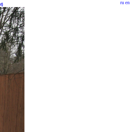
ru
en
t)