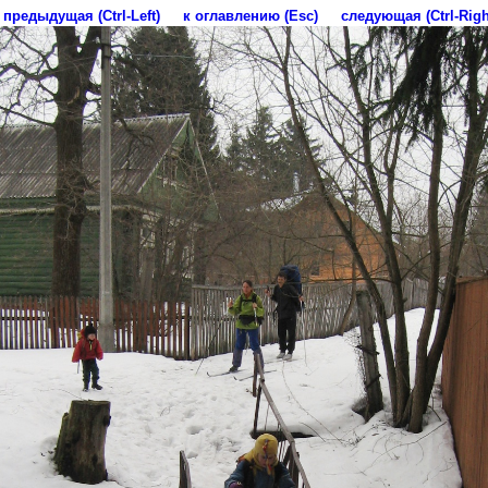
предыдущая (Ctrl-Left)
к оглавлению (Esc)
следующая (Ctrl-Righ