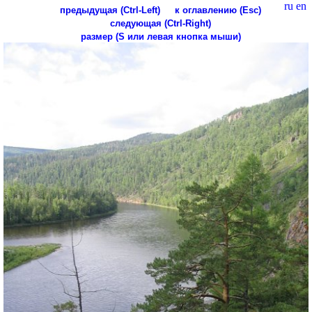
ru
en
предыдущая (Ctrl-Left)
к оглавлению (Esc)
следующая (Ctrl-Right)
размер (S или левая кнопка мыши)