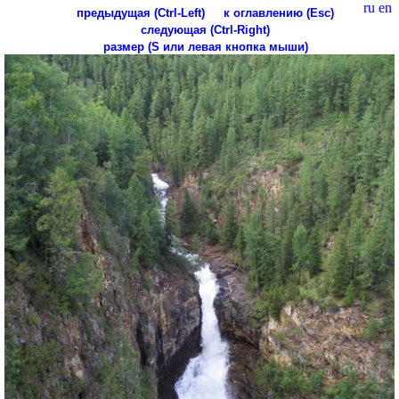
ru
en
предыдущая (Ctrl-Left)
к оглавлению (Esc)
следующая (Ctrl-Right)
размер (S или левая кнопка мыши)