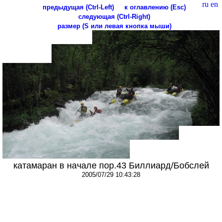
ru
en
предыдущая (Ctrl-Left)
к оглавлению (Esc)
следующая (Ctrl-Right)
размер (S или левая кнопка мыши)
катамаран в начале пор.43 Биллиард/Бобслей
2005/07/29 10:43:28