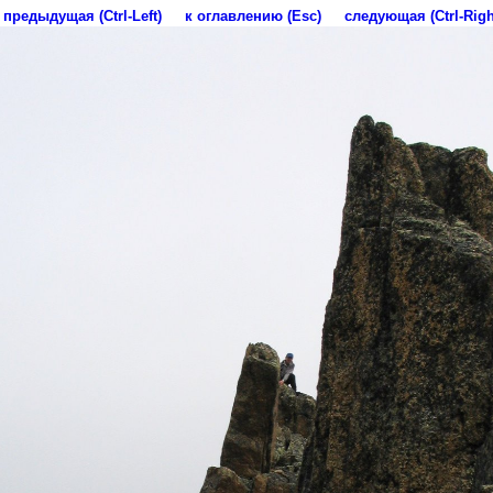
предыдущая (Ctrl-Left)
к оглавлению (Esc)
следующая (Ctrl-Righ