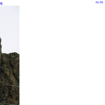
ru
en
t)