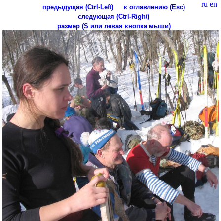
ru
en
предыдущая (Ctrl-Left)
к оглавлению (Esc)
следующая (Ctrl-Right)
размер (S или левая кнопка мыши)