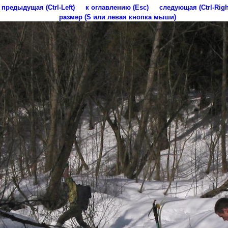
предыдущая (Ctrl-Left)
к оглавлению (Esc)
следующая (Ctrl-Righ
размер (S или левая кнопка мыши)