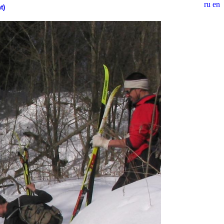
ru
en
t)