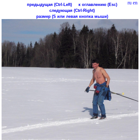
ru
en
предыдущая (Ctrl-Left)
к оглавлению (Esc)
следующая (Ctrl-Right)
размер (S или левая кнопка мыши)