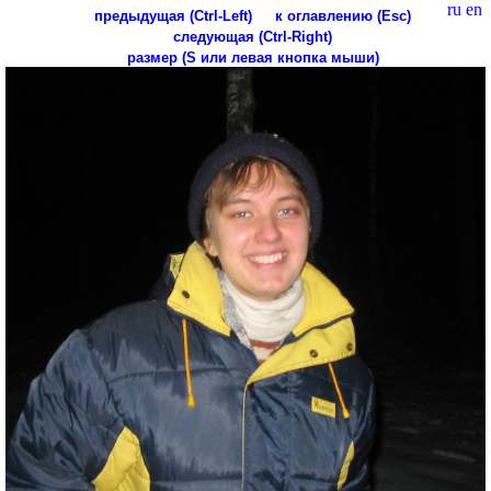
ru
en
предыдущая (Ctrl-Left)
к оглавлению (Esc)
следующая (Ctrl-Right)
размер (S или левая кнопка мыши)